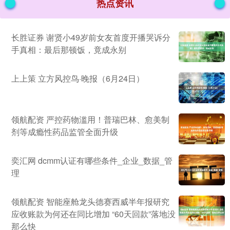
热点资讯
长胜证券 谢贤小49岁前女友首度开播哭诉分
手真相：最后那顿饭，竟成永别
上上策 立方风控鸟·晚报（6月24日）
领航配资 严控药物滥用！普瑞巴林、愈美制
剂等成瘾性药品监管全面升级
奕汇网 dcmm认证有哪些条件_企业_数据_管
理
领航配资 智能座舱龙头德赛西威半年报研究
应收账款为何还在同比增加 “60天回款”落地没
那么快