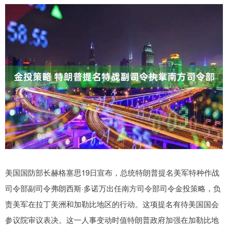
美国国防部长赫格塞思19日宣布，总统特朗普提名美军特种作战
司令部副司令弗朗西斯·多诺万出任南方司令部司令金投策略，负
责美军在拉丁美洲和加勒比地区的行动。这项提名有待美国国会
参议院审议表决。这一人事变动时值特朗普政府加强在加勒比地