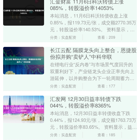
汇金财富 11月6日科沃转债上涨
085%，转股溢价率14053%
本站消息，11月6日科沃转债收盘上涨
0.85%，报119.73元/张，成交额2770.35万
元，转股溢价率140.53%。 资料显示，科
沃转债信用级别为“AA”....
分类：实盘配资
查看：209
长江云配 隔膜龙头向上整合，恩捷股
份拟并购“卖铲人”中科华联
在锂电行业“反内卷”与市场景气度回升的
双重利好下，产业链龙头企业正率先向上
游延伸，以并购整合为下一轮周期蓄力。
11月30日晚，隔膜行业龙头恩捷股份
分类：实盘配资
查看：177
（00281....
汇发网 12月30日益丰转债下跌
044%，转股溢价率8365%
本站消息，12月30日益丰转债收盘下跌
0.44%，报124.93元/张，成交额1763.73万
元，转股溢价率83.65%。 资料显示，益丰
转债信用级别为“AA”....
分类：实盘配资
查看：185