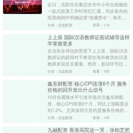
近日，沈阳市在重启全市中小学生校服统
一款式投票工作时世纪汇通，同步发布的
投票细则中明确设置“传播禁令”：相关投
票要求严禁下发至家长群、班主任工作群
分类：实盘配资
查看：119
等公开群组，仅....
上上策 国际汉语教师证面试辅导这样
学掌握更多
在当前全球化的背景下上上策，国际汉语
教师证的获得对于希望在海外教学的汉语
教师来说至关重要。然而，面试环节往往
令许多考生感到紧张和不安。为了帮助考
分类：实盘配资
查看：190
生更轻松、有效地....
鑫东财配资 核心CPI连涨6个月 服务
价格的回升发出什么信号
10月份通胀水平引发市场关注鑫东财配
资，核心CPI连涨6个月，同比上涨幅度达
到1.2%。尤其值得注意的是服务价格的持
续回升。 具体来看，10月CPI同比上涨
分类：实盘配资
查看：100
0.....
九融配资 香港高院这一哭，张柏芝把