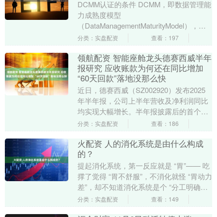
DCMM认证的条件 DCMM，即数据管理能
力成熟度模型
（DataManagementMaturityModel），是
用于评估企业数据管理能力水平的一套标
分类：实盘配资
查看：197
准体系。....
领航配资 智能座舱龙头德赛西威半年
报研究 应收账款为何还在同比增加
“60天回款”落地没那么快
近日，德赛西威（SZ002920）发布2025
年半年报，公司上半年营收及净利润同比
均实现大幅增长。半年报披露后的首个交
易日，公司股价一度创下二季度新高，当
分类：实盘配资
查看：186
日涨幅....
火配资 人的消化系统是由什么构成
的？
提起消化系统，第一反应就是 “胃”—— 吃
撑了觉得 “胃不舒服”，不消化就怪 “胃动力
差”，却不知道消化系统是个 “分工明确的
团队”，从嘴巴到肛门，每个环节都缺....
分类：实盘配资
查看：149