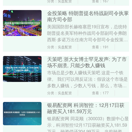
分类：实盘配资
查看：167
移动厨房”....
金投策略 特朗普提名特战副司令执掌
南方司令部
美国国防部长赫格塞思19日宣布，总统特
朗普提名美军特种作战司令部副司令弗朗
西斯·多诺万出任南方司令部司令金投策
略，负责美军在拉丁美洲和加勒比地区的
分类：实盘配资
查看：191
行动。这项提名....
天策吧 浙大女博士罕见发声: 为了市
场不崩溃, 只能少数人赚钱
市场总是少数人赚钱天策吧 这是一个铁
律。 我们可以用反证法：假设这个市场是
多数人赚钱，少数人亏钱，那么，市场将
会怎么样？ 所谓市场，就是交易场所。市
分类：实盘配资
查看：177
场本身不产生....
银易配资网 科润智控：12月17日获
融资买入181.59万元
银易配资网 同花顺（300033）数据中心显
示，科润智控12月17日获融资买入181.59
万元，融资偿还204.99万元，当前融资余