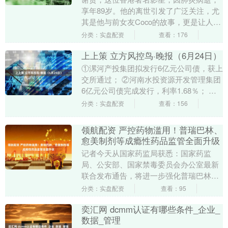
享年89岁。他的离世引发了广泛关注，尤
其是他与前女友Coco的故事，更是让人唏
嘘不已。 曾与谢贤相恋12年的小49岁前女
分类：实盘配资
查看：176
友C....
上上策 立方风控鸟·晚报（6月24日）
①漯河产投集团拟发行6亿元公司债，获上
交所通过； ②河南水投资源开发管理集团
6亿元公司债完成发行，利率1.68％； ③因
涉嫌刑事犯罪被拘留，中创环保董事长张
分类：实盘配资
查看：156
红亮....
领航配资 严控药物滥用！普瑞巴林、
愈美制剂等成瘾性药品监管全面升级
记者今天从国家药监局获悉：国家药监
局、公安部、国家禁毒委员会办公室最新
联合发布通告，将进一步强化普瑞巴林口
服单方制剂、愈美制剂等成瘾性药品全链
分类：实盘配资
查看：95
条监管，坚决遏制药....
奕汇网 dcmm认证有哪些条件_企业_
数据_管理