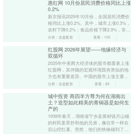
惠红网 10月份居民消费价格同比上涨
0.2%
新京报讯2025年10月份，全国居民消费价
格同比上涨0.2%。其中，城市上涨0.3%，
农村下降0.2%；食品价格下降2.9%，非食
品价格上涨0.9%；消费品价格....
分类：实盘配资
查看：105
红股网 2026年展望——地缘经济与
双循环
2025年中美两大经济体的股市都显著上涨
红股网，其伴随的宏观环境既有类似的地
方也有重要差异。中国的股市上涨主要源
自风险溢价的下降，反映市场预期的改
分类：实盘配资
查看：89
善，而企业盈利....
城中投资 商四羊方尊为何在湖南出
土？造型如此精美的青铜器是如何生
产的
1938年春天，湖南省宁乡县黄材镇月山铺
的村民姜景舒和他的兄弟，像往常一样在
后山挖红薯。突然，他们的铁锹碰到了一