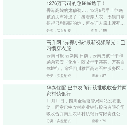
1276万官司的憋屈喊透了！
香港高院的肃穆劲儿，12月8号早上彻底
被的哭声冲没了！裹着厚大衣、墨镜口罩
捂得只剩眼睛的她，蹲在证人席上死死捂
着脸嚎啕，一句“我两天没合眼了！这全是
分类：实盘配资
查看：186
假的！对我太....
高升网 “赤裸小孩”最新视频曝光：已
习惯穿衣服
云南日报-云新闻 日前，云南男孩平平和
弟弟安安（化名）随父母李某某、万某自
驾旅行，途经四川雅西高速石棉服务区停
留休息时高升网，被网友抓拍到赤裸身体
分类：实盘配资
查看：87
爬行的画面，引....
华泰优配 巴中农商行获批吸收合并两
家村镇银行
11月11日，四川金融监管局网站发布批
复，同意巴中农村商业银行股份有限公司
吸收合并南江农科村镇银行有限责任公
司、平昌农科村镇银行有限责任公司，并
分类：实盘配资
查看：79
承接南江农科村镇....