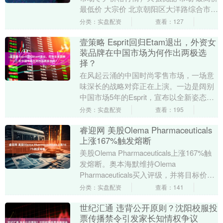
最低价 大宗价 北京朝阳区大洋路综合市场
10.00 9.20 9.60 ....
分类：实盘配资
查看：127
壹策略 Esprit回归Etam退出，外资女
装品牌在中国市场为何作出两极选
择？
在风起云涌的中国时尚零售市场，一场意
味深长的战略对弈正在上演。一边是阔别
中国市场5年的Esprit，宣布以全新姿态回
归中国市场；另一边则是曾经是“80后”女
分类：实盘配资
查看：195
性集....
睿迎网 美股Olema Pharmaceuticals
上涨167%触发熔断
美股Olema Pharmaceuticals上涨167%触
发熔断。奥本海默维持Olema
Pharmaceuticals买入评级，并将目标价从
22美元上调至4....
分类：实盘配资
查看：141
世纪汇通 违背公开原则？沈阳校服投
票传播禁令引发家长知情权争议