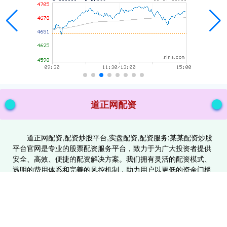
道正网配资
道正网配资,配资炒股平台,实盘配资,配资服务:某某配资炒股
平台官网是专业的股票配资服务平台，致力于为广大投资者提供
安全、高效、便捷的配资解决方案。我们拥有灵活的配资模式、
透明的费用体系和完善的风控机制，助力用户以更低的资金门槛
抓住市场机遇，实现财富增值。平台支持多种交易工具，操作简
单，资金安全有保障，是您股票投资的理想选择。立即注册，开
启您的高效投资之旅！