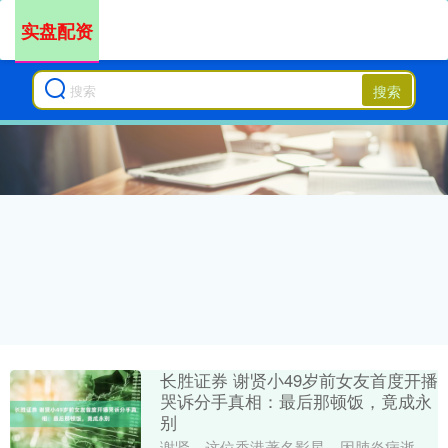
实盘配资
搜索
长胜证券 谢贤小49岁前女友首度开播
哭诉分手真相：最后那顿饭，竟成永
别
谢贤，这位香港著名影星，因肺炎病逝，