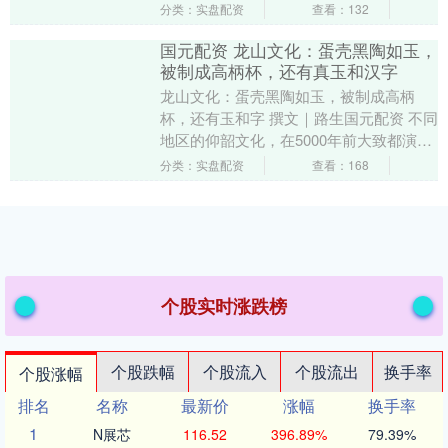
个硬物，掘开后发现那是一块带有铜绿的
分类：实盘配资
查看：132
铜片。继续挖....
国元配资 龙山文化：蛋壳黑陶如玉，
被制成高柄杯，还有真玉和汉字
龙山文化：蛋壳黑陶如玉，被制成高柄
杯，还有玉和字 撰文｜路生国元配资 不同
地区的仰韶文化，在5000年前大致都演变
成了龙山文化，而龙山文化则是夏商文明
分类：实盘配资
查看：168
或者说华夏....
个股实时涨跌榜
个股跌幅
个股流入
个股流出
换手率
个股涨幅
排名
名称
最新价
涨幅
换手率
1
N展芯
116.52
396.89%
79.39%