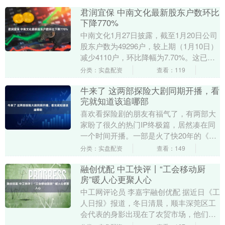
君润宜保 中南文化最新股东户数环比
下降770%
中南文化1月27日披露，截至1月20日公司
股东户数为49296户，较上期（1月10日）
减少4110户，环比降幅为7.70%。这已是
该公司股东户数连续第2期下降。....
分类：实盘配资
查看：119
牛来了 这两部探险大剧同期开播，看
完就知道该追哪部
喜欢看探险剧的朋友有福气了，有两部大
家盼了很久的热门IP终极篇，居然凑在同
一个时间开播。一部是火了快20年的《鬼
吹灯》牛来了，潘粤明、张雨绮、姜超演
分类：实盘配资
查看：149
的“铁三角”....
融创优配 中工快评丨“工会移动厨
房”暖人心更聚人心
中工网评论员 李嘉宇融创优配 据近日《工
人日报》报道，冬日清晨，顺丰深莞区工
会代表的身影出现在了农贸市场，他们采
购新鲜食材，为网点的快递员们搭建“工会