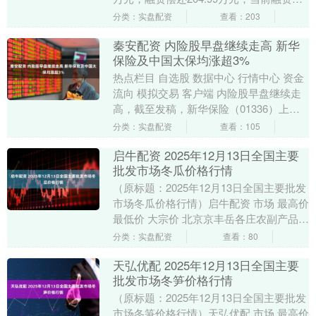
额3122.45万元，占流通....
分类：实盘配资
查看：203
秦安配资 内险股早盘继续走高 新华
保险及中国太保均涨超3%
热点栏目 自选股 数据中心 行情中心 资金
流向 模拟交易 客户端 内险股早盘继续走
高，截至发稿，新华保险（01336）上涨
3.53%秦安配资，报50.50港元；....
分类：实盘配资
查看：105
启牛配资 2025年12月13日全国主要
批发市场冬瓜价格行情
（原标题：2025年12月13日全国主要批发
市场冬瓜价格行情）启牛配资 市场 最高价
最低价 大宗价 北京京丰岳各庄农副产品批
发市场 3.60 2.00 2.4....
分类：实盘配资
查看：80
天弘优配 2025年12月13日全国主要
批发市场冬笋价格行情
（原标题：2025年12月13日全国主要批发
市场冬笋价格行情）天弘优配 市场 最高价