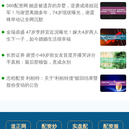
360配资网 她是被遗弃的弃婴，逆袭成港姐冠
军！与谢贤离婚多年，74岁现状曝光，谢霆
锋举动让全网沉默
金瑞鼎盛 47岁李婷宜近况曝光！嫁大4岁商人
生下一子，如今婚姻生活很幸福
长胜证券 谢贤小49岁前女友首度开播哭诉分
手真相：最后那顿饭，竟成永别
忠程配资 利柏特：关于“利柏转债”赎回结果暨
股份变动的公告
道正网
配资炒
实盘配
配资服