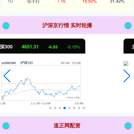
10
任子行
7.16
19.93%
31.42%
沪深京行情 实时轮播
北证50
1122.88
3.42
0.30%
道正网配资