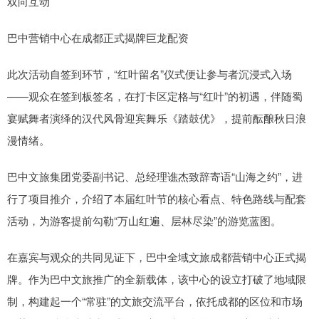
双向互动
巴中营销中心在成都正式揭牌巨龙配资
此次活动自签到环节，“红叶留名”仪式便让参与者沉浸式入场
——观众在签到板签名，在打卡区定格与“红叶”的初遇，伴随蜀
宴赋舞者演绎的汉代风骨迎宾舞乐《踏鼓优》，提前酝酿秋日浪
漫情绪。
巴中文旅集团党委副书记、总经理谯杰致辞寄语“山海之约”，进
行了项目推介，介绍了本届红叶节的核心看点、特色路线与配套
活动，为游客提前勾勒“万山红遍、层林尽染”的游览蓝图。
在嘉宾与观众的共同见证下，巴中全域文旅成都营销中心正式揭
牌。作为巴中文旅推广的全新载体，该中心的设立打破了地域限
制，构建起一个“常驻”的文旅交流平台，依托成都的区位和市场