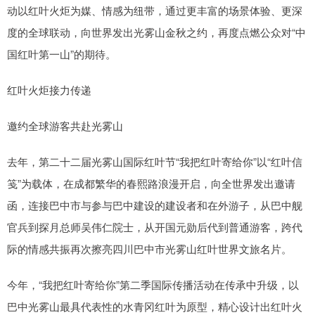
动以红叶火炬为媒、情感为纽带，通过更丰富的场景体验、更深
度的全球联动，向世界发出光雾山金秋之约，再度点燃公众对“中
国红叶第一山”的期待。
红叶火炬接力传递
邀约全球游客共赴光雾山
去年，第二十二届光雾山国际红叶节“我把红叶寄给你”以“红叶信
笺”为载体，在成都繁华的春熙路浪漫开启，向全世界发出邀请
函，连接巴中市与参与巴中建设的建设者和在外游子，从巴中舰
官兵到探月总师吴伟仁院士，从开国元勋后代到普通游客，跨代
际的情感共振再次擦亮四川巴中市光雾山红叶世界文旅名片。
今年，“我把红叶寄给你”第二季国际传播活动在传承中升级，以
巴中光雾山最具代表性的水青冈红叶为原型，精心设计出红叶火