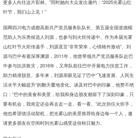
更多人向往这片彩林。”同时她向大众发出邀约：“2025光雾山红
叶节，我们山上见！”
国网四川电力成都高新共产党员服务队队长、第五届全国道德模
范助人为乐类候选人刘源，也参与到火炬传递中。作为本届光雾
山红叶节火炬传递手，刘源直言“非常荣幸，心情格外激动”。刘
源与巴中有着深厚渊源，2011年，他曾带领共产党员服务队赴巴
中参与抗洪救灾，2016年，又率队前往巴中开展电力扶贫工作，
助力精准脱贫。多年来，刘源亲眼见证了巴中“飞速发展、人民生
活水平大幅提升”的翻天覆地变化。谈及对巴中的印象，他赞不绝
口：“巴中的美食和美景，给我和身边朋友都留下了深刻印象，只
要有机会，我肯定还会再去走一走、看一看。”此次担任火炬手，
他也希望借活动契机，把光雾山的美景推荐给身边每一个人，邀
请更多朋友在空闲时到光雾山感受这份秋日魅力。