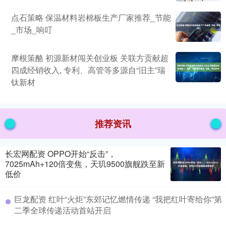
点石策略 保温材料岩棉板生产厂家推荐_节能
_市场_响叮
摩根策酪 初源新材闯关创业板 关联方贡献超
四成经销收入, 专利、高管等多源自“旧主”瑞
钛新材
推荐资讯
长宏网配资 OPPO开始“反击”，
7025mAh+120倍变焦，天玑9500旗舰跌至新
低价
巨龙配资 红叶“火炬”东郊记忆燃情传递 “我把红叶寄给你”第
二季全球传递活动首站开启