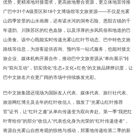
优势，更精准地对接需求，更高效地整合资源，更立体地宣传推
广巴中31个A级景区和18个文博场馆等文旅资源——不仅是光雾
山四季皆景的山水画廊，还有诺水河的洞奇石险、恩阳古镇的千
年遗韵、川陕苏区的红色血脉，以及淳厚的乡风民俗和地道的巴
山美食。该中心既能实时传递光雾山红叶节动态、巴中特色文旅
路线等信息，为游客提供咨询、预约等一站式服务，也能对接文
旅企业、媒体机构开展合作，推动巴中文旅资源从“单向展示”转
向“双向互动”，切实强化“生态+文化+红色”的文旅品牌辨识度，让
巴中文旅名片在更广阔的市场中持续焕发光彩。
巴中文旅集团还现场为国际友人代表、媒体代表、旅行社代表、
旅游网红博主及去年的红叶收信人，颁发了“光雾山红叶推荐
官”证书，让“红叶之邀”从单向传递变为双向奔赴。第一季“我把红
叶寄给你”的部分“收信人”代表也化身为光荣的“红叶传递使者”，
将源自光雾山自然奇观的惊艳与感动，郑重地传递给第二季的新