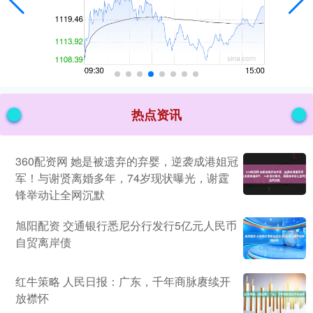
热点资讯
360配资网 她是被遗弃的弃婴，逆袭成港姐冠
军！与谢贤离婚多年，74岁现状曝光，谢霆
锋举动让全网沉默
旭阳配资 交通银行悉尼分行发行5亿元人民币
自贸离岸债
红牛策略 人民日报：广东，千年商脉赓续开
放襟怀