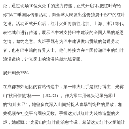
炬，通过现场10位火炬手的接力传递，正式开启“我把红叶寄给
你”第二季国际传播活动，向全球人民发出这份独属于巴中的红叶
之邀。活动正式开启后，红叶火炬将前往北京、上海、浙江等代
表性城市进行传递，展示巴中对支持巴中建设的全国人民的感恩
之情，邀约之意。火炬手既有为巴中建设做出贡献的普通劳动
者，也有巴中籍的各界人士。他们将接力在全国传递巴中的红叶
浪漫邀约，让光雾山的浪漫跨越地域界限。
展开剩余76%
在成都东郊记忆的首站传递中，第一棒火炬手是旅行博主、光雾
山“秋日信使”杨一一（JOJO）。作为常年用镜头记录光雾山
的“红叶知己”，她曾多次深入山间捕捉从青翠到绚烂的景致，相
关视频在社交平台圈粉无数。手握这支以红叶为装饰造型的火
炬，她感慨：“光雾山的红叶能治愈忙碌，希望这支红叶火炬能让