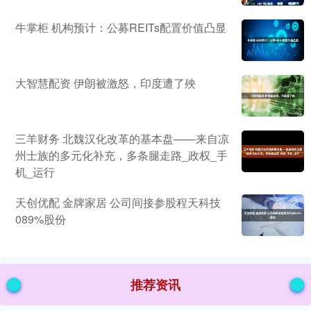
牛掌柜 机构预计：公募REITs配置价值凸显
大智慧配资 伊朗被激怒，印度遭了殃
三羊财务 北魏汉化改革的基本盘——来自凉
州士族的多元化补充，多条腿走路_政权_手
机_运行
天创优配 金牌家居 公司间接参股程天科技
089%股份
推荐资讯