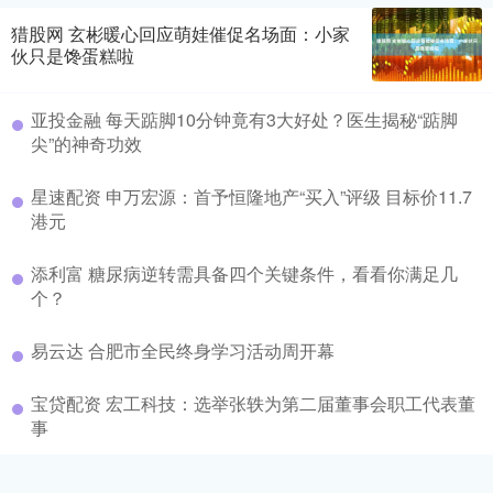
猎股网 玄彬暖心回应萌娃催促名场面：小家
伙只是馋蛋糕啦
亚投金融 每天踮脚10分钟竟有3大好处？医生揭秘“踮脚
尖”的神奇功效
星速配资 申万宏源：首予恒隆地产“买入”评级 目标价11.7
港元
添利富 糖尿病逆转需具备四个关键条件，看看你满足几
个？
易云达 合肥市全民终身学习活动周开幕
宝贷配资 宏工科技：选举张轶为第二届董事会职工代表董
事