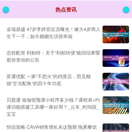
热点资讯
金瑞鼎盛 47岁李婷宜近况曝光！嫁大4岁商人
生下一子，如今婚姻生活很幸福
忠程配资 利柏特：关于“利柏转债”赎回结果暨
股份变动的公告
富通优配 一家“不想火”的鸡煲店，照见顺
德“甘当配角”的四十年功底
贝股通 瑜伽馆预课小程序多少钱？课程表+约
课功能搭建工具哪一家好用？_云丰_时间段_
宝宝
恒信策略 CAVA销售增长未达预期 拖累餐饮