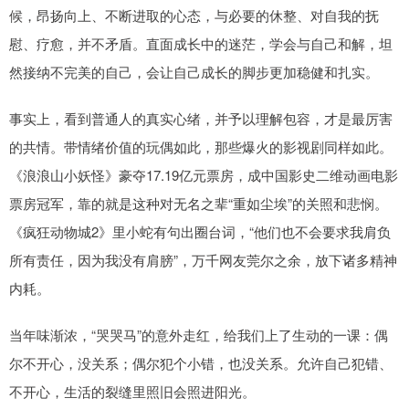
候，昂扬向上、不断进取的心态，与必要的休整、对自我的抚
慰、疗愈，并不矛盾。直面成长中的迷茫，学会与自己和解，坦
然接纳不完美的自己，会让自己成长的脚步更加稳健和扎实。
事实上，看到普通人的真实心绪，并予以理解包容，才是最厉害
的共情。带情绪价值的玩偶如此，那些爆火的影视剧同样如此。
《浪浪山小妖怪》豪夺17.19亿元票房，成中国影史二维动画电影
票房冠军，靠的就是这种对无名之辈“重如尘埃”的关照和悲悯。
《疯狂动物城2》里小蛇有句出圈台词，“他们也不会要求我肩负
所有责任，因为我没有肩膀”，万千网友莞尔之余，放下诸多精神
内耗。
当年味渐浓，“哭哭马”的意外走红，给我们上了生动的一课：偶
尔不开心，没关系；偶尔犯个小错，也没关系。允许自己犯错、
不开心，生活的裂缝里照旧会照进阳光。