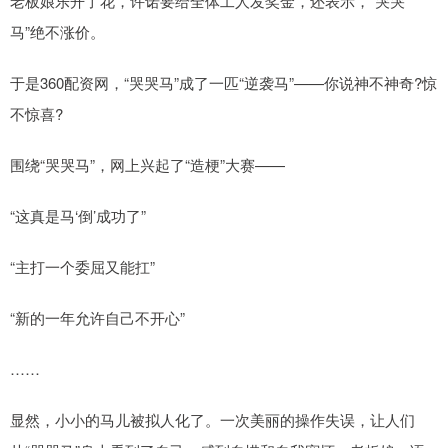
老板娘乐开了花，许诺要给全体工人发奖金，还表示，“哭哭
马”绝不涨价。
于是360配资网，“哭哭马”成了一匹“逆袭马”——你说神不神奇?惊
不惊喜?
围绕“哭哭马”，网上兴起了“造梗”大赛——
“这真是马‘倒’成功了”
“主打一个委屈又能扛”
“新的一年允许自己不开心”
……
显然，小小的马儿被拟人化了。一次美丽的操作失误，让人们