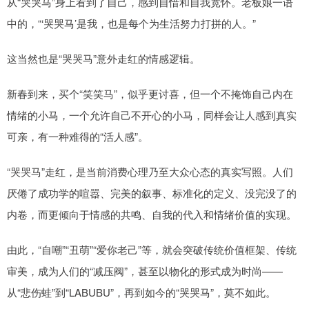
从“哭哭马”身上看到了自己，感到自惜和自我宽怀。老板娘一语
中的，“‘哭哭马’是我，也是每个为生活努力打拼的人。”
这当然也是“哭哭马”意外走红的情感逻辑。
新春到来，买个“笑笑马”，似乎更讨喜，但一个不掩饰自己内在
情绪的小马，一个允许自己不开心的小马，同样会让人感到真实
可亲，有一种难得的“活人感”。
“哭哭马”走红，是当前消费心理乃至大众心态的真实写照。人们
厌倦了成功学的喧嚣、完美的叙事、标准化的定义、没完没了的
内卷，而更倾向于情感的共鸣、自我的代入和情绪价值的实现。
由此，“自嘲”“丑萌”“爱你老己”等，就会突破传统价值框架、传统
审美，成为人们的“减压阀”，甚至以物化的形式成为时尚——
从“悲伤蛙”到“LABUBU”，再到如今的“哭哭马”，莫不如此。