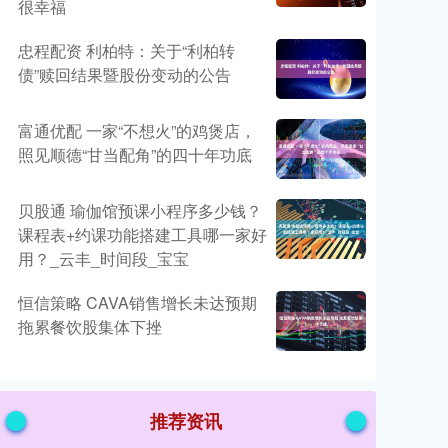
很幸福
忠程配资 利柏特：关于“利柏转
债”赎回结果暨股份变动的公告
富通优配 一家“不想火”的鸡煲店，
照见顺德“甘当配角”的四十年功底
贝股通 瑜伽馆预课小程序多少钱？
课程表+约课功能搭建工具哪一家好
用？_云丰_时间段_宝宝
恒信策略 CAVA销售增长未达预期
拖累餐饮股集体下挫
推荐资讯