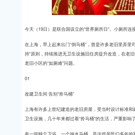
深证成指
14311.01
.68
1.02%
200.89
1
今天（19日）是联合国设立的“世界厕所日”。小厕所连接
在上海，早上起来出门“倒马桶”，曾是许多老旧里弄里
持”原则，持续推进无卫生设施旧住房提升改造，在老
老旧小区的“如厕难”问题。
01
改建卫生间 告别“拎马桶”
上海有许多上世纪建造的老旧房屋，受当时设计标准和
卫生设施，几十年来都过着“拎马桶”的生活，严重影响
有一间独立卫浴，一个抽水马桶，是这些居民们多年的