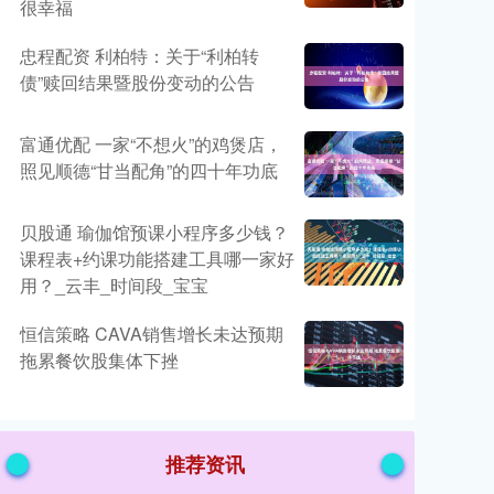
很幸福
忠程配资 利柏特：关于“利柏转
债”赎回结果暨股份变动的公告
富通优配 一家“不想火”的鸡煲店，
照见顺德“甘当配角”的四十年功底
贝股通 瑜伽馆预课小程序多少钱？
课程表+约课功能搭建工具哪一家好
用？_云丰_时间段_宝宝
恒信策略 CAVA销售增长未达预期
拖累餐饮股集体下挫
推荐资讯