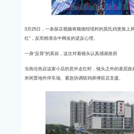
深证成指
14311.01
.68
1.02%
200.89
1
3月25日，一条探店视频将顺德绀现村的莫氏鸡煲推上风
红”，反而精准击中网友的逆反心理。
一身“反骨”的莫叔，这次对着镜头认真感谢政府
当舆论热议这家小店的意外走红时，镜头之外的基层政
米闲置地作停车场、紧急协调斩鸡师傅驻店支援。