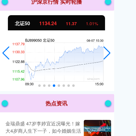
沪深京行情 实时轮播
北证50
1134.24
创
11.37
1.01%
热点资讯
金瑞鼎盛 47岁李婷宜近况曝光！嫁
大4岁商人生下一子，如今婚姻生活