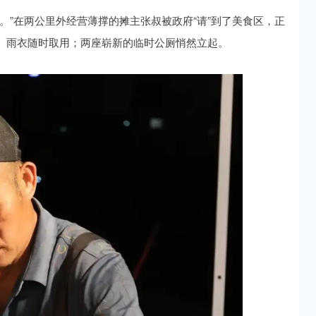
。”在两公里外经营薄撑的摊主张叔被政府“请”到了美食区，正
、雨衣随时取用；两座崭新的临时公厕悄然立起。