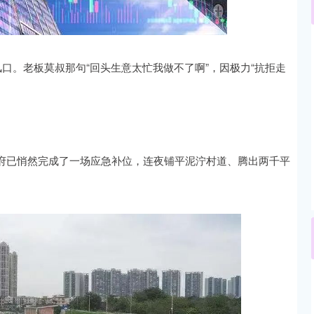
沪深300
4694.44
.42%
43.13
0.93%
口。老板莫叔那句“回头生意太忙我做不了啊”，因极力“抗拒走
府已悄然完成了一场应急补位，连夜铺平泥泞村道、腾出两千平