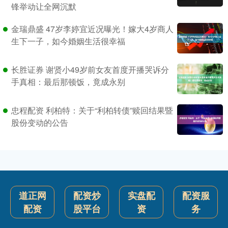
锋举动让全网沉默
金瑞鼎盛 47岁李婷宜近况曝光！嫁大4岁商人
生下一子，如今婚姻生活很幸福
长胜证券 谢贤小49岁前女友首度开播哭诉分
手真相：最后那顿饭，竟成永别
忠程配资 利柏特：关于“利柏转债”赎回结果暨
股份变动的公告
道正网
配资炒
实盘配
配资服
配资
股平台
资
务