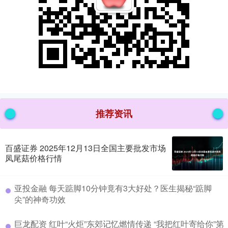
推荐资讯
百盛证券 2025年12月13日全国主要批发市场
凤尾菇价格行情
​亚投金融 每天踮脚10分钟竟有3大好处？医生揭秘“踮脚
尖”的神奇功效
​巨龙配资 红叶“火炬”东郊记忆燃情传递 “我把红叶寄给你”第