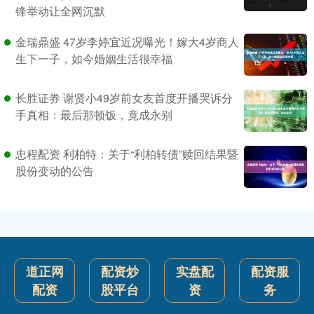
锋举动让全网沉默
金瑞鼎盛 47岁李婷宜近况曝光！嫁大4岁商人
生下一子，如今婚姻生活很幸福
长胜证券 谢贤小49岁前女友首度开播哭诉分
手真相：最后那顿饭，竟成永别
忠程配资 利柏特：关于“利柏转债”赎回结果暨
股份变动的公告
道正网
配资炒
实盘配
配资服
配资
股平台
资
务