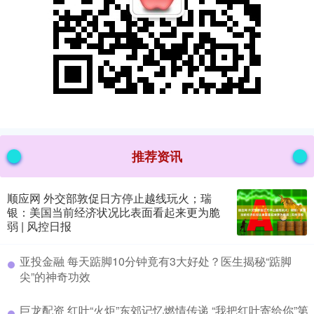
推荐资讯
顺应网 外交部敦促日方停止越线玩火；瑞
银：美国当前经济状况比表面看起来更为脆
弱 | 风控日报
​亚投金融 每天踮脚10分钟竟有3大好处？医生揭秘“踮脚
尖”的神奇功效
​巨龙配资 红叶“火炬”东郊记忆燃情传递 “我把红叶寄给你”第