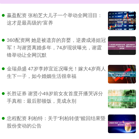
赢盈配资 张柏芝大儿子一个举动全网泪目：
这才是最高级的“富养
360配资网 她是被遗弃的弃婴，逆袭成港姐冠
军！与谢贤离婚多年，74岁现状曝光，谢霆
锋举动让全网沉默
金瑞鼎盛 47岁李婷宜近况曝光！嫁大4岁商人
生下一子，如今婚姻生活很幸福
长胜证券 谢贤小49岁前女友首度开播哭诉分
手真相：最后那顿饭，竟成永别
忠程配资 利柏特：关于“利柏转债”赎回结果暨
股份变动的公告