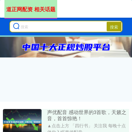
道正网配资 相关话题
搜索
声优配音 感动世界的3首歌，天籁之
音，首首惊艳！
▲点击上方 「四行书」 关注我 每晚十点
伴你入眠声优配音....