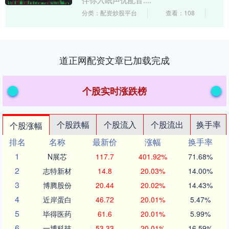
分类：配资炒股平台
查看：108
道正网配资文章已加载完成
个股实时涨跌榜
个股跌幅
个股流入
个股流出
换手率
个股涨幅
排名
名称
最新价
涨幅
换手率
1
N展芯
117.7
401.92%
71.68%
2
志特新材
14.8
20.03%
14.00%
3
博腾股份
20.44
20.02%
14.43%
4
近岸蛋白
46.72
20.01%
5.47%
5
毕得医药
61.6
20.01%
5.99%
6
一博科技
53.33
20.01%
16.59%