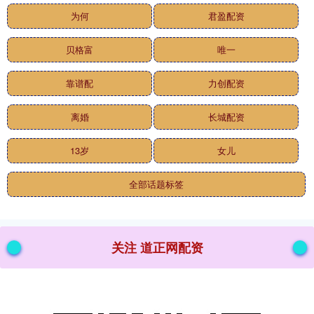
为何
君盈配资
贝格富
唯一
靠谱配
力创配资
离婚
长城配资
13岁
女儿
全部话题标签
关注 道正网配资