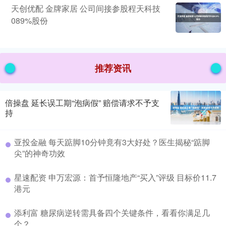
天创优配 金牌家居 公司间接参股程天科技
089%股份
推荐资讯
倍操盘 延长误工期“泡病假” 赔偿请求不予支
持
亚投金融 每天踮脚10分钟竟有3大好处？医生揭秘“踮脚
尖”的神奇功效
星速配资 申万宏源：首予恒隆地产“买入”评级 目标价11.7
港元
添利富 糖尿病逆转需具备四个关键条件，看看你满足几
个？