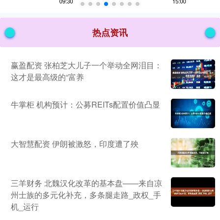
热点资讯
赢盈配资 张柏芝大儿子一个举动全网泪目：
这才是最高级的“富养
牛掌柜 机构预计：公募REITs配置价值凸显
大智慧配资 伊朗被激怒，印度遭了殃
三羊财务 北魏汉化改革的基本盘——来自凉
州士族的多元化补充，多条腿走路_政权_手
机_运行