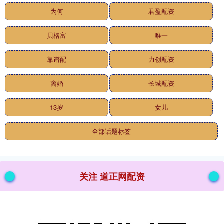
为何
君盈配资
贝格富
唯一
靠谱配
力创配资
离婚
长城配资
13岁
女儿
全部话题标签
关注 道正网配资