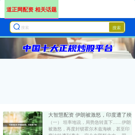
道正网配资 相关话题
搜索
大智慧配资 伊朗被激怒，印度遭了殃
（一） 坦率地说，局势急转直下……伊朗
被激怒，再度封锁霍尔木兹海峡，甚至印