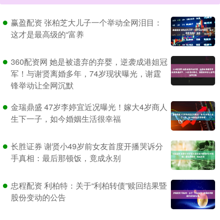
赢盈配资 张柏芝大儿子一个举动全网泪目：
这才是最高级的“富养
360配资网 她是被遗弃的弃婴，逆袭成港姐冠
军！与谢贤离婚多年，74岁现状曝光，谢霆
锋举动让全网沉默
金瑞鼎盛 47岁李婷宜近况曝光！嫁大4岁商人
生下一子，如今婚姻生活很幸福
长胜证券 谢贤小49岁前女友首度开播哭诉分
手真相：最后那顿饭，竟成永别
忠程配资 利柏特：关于“利柏转债”赎回结果暨
股份变动的公告