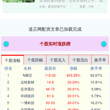
度油轮遭到袭击，完全在预料之中。 因为
很简单： 1.伊朗还是把美国想得太好了；
分类：配资炒股平台
查看：156
2.国....
道正网配资文章已加载完成
个股实时涨跌榜
个股跌幅
个股流入
个股流出
换手率
个股涨幅
排名
名称
最新价
涨幅
换手率
1
N展芯
118.02
403.28%
62.67%
2
志特新材
14.8
20.03%
10.81%
3
近岸蛋白
46.72
20.01%
5.08%
4
毕得医药
61.6
20.01%
5.79%
5
一博科技
53.33
20.01%
16.21%
6
方邦股份
146.16
20.00%
6.62%