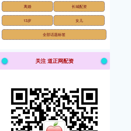
离婚
长城配资
13岁
女儿
全部话题标签
关注 道正网配资