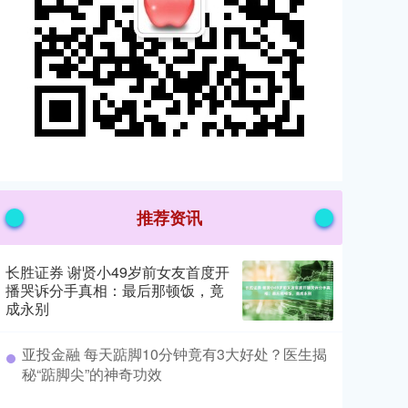
推荐资讯
长胜证券 谢贤小49岁前女友首度开
播哭诉分手真相：最后那顿饭，竟
成永别
​亚投金融 每天踮脚10分钟竟有3大好处？医生揭
秘“踮脚尖”的神奇功效