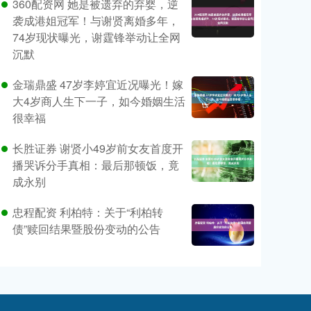
360配资网 她是被遗弃的弃婴，逆
袭成港姐冠军！与谢贤离婚多年，
74岁现状曝光，谢霆锋举动让全网
沉默
金瑞鼎盛 47岁李婷宜近况曝光！嫁
大4岁商人生下一子，如今婚姻生活
很幸福
长胜证券 谢贤小49岁前女友首度开
播哭诉分手真相：最后那顿饭，竟
成永别
忠程配资 利柏特：关于“利柏转
债”赎回结果暨股份变动的公告