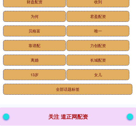
财盘配资
收到
为何
君盈配资
贝格富
唯一
靠谱配
力创配资
离婚
长城配资
13岁
女儿
全部话题标签
关注 道正网配资