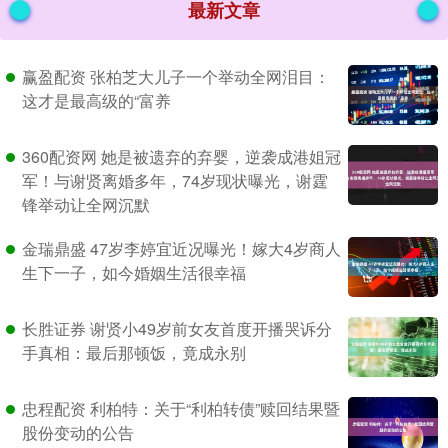
最新文章
赢盈配资 张柏芝大儿子一个举动全网泪目：
这才是最高级的“富养
360配资网 她是被遗弃的弃婴，逆袭成港姐冠
军！与谢贤离婚多年，74岁现状曝光，谢霆
锋举动让全网沉默
金瑞鼎盛 47岁李婷宜近况曝光！嫁大4岁商人
生下一子，如今婚姻生活很幸福
长胜证券 谢贤小49岁前女友首度开播哭诉分
手真相：最后那顿饭，竟成永别
忠程配资 利柏特：关于“利柏转债”赎回结果暨
股份变动的公告