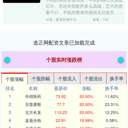
芯片。无论外部配件多么高端，芯片的质
量不行，手机的整体性能就无法提升。同
样的道理，一个政体或组织的核心也在于
分类：配资炒股平台
查看：150
一套高效且先进的....
道正网配资文章已加载完成
个股实时涨跌榜
个股跌幅
个股流入
个股流出
换手率
个股涨幅
排名
名称
最新价
涨幅
换手率
1
毕得医药
73.92
20.00%
11.62%
2
百普赛斯
77.7
20.00%
23.31%
3
北方长龙
113.23
20.00%
12.25%
4
蓝盾光电
22.81
19.99%
0.58%